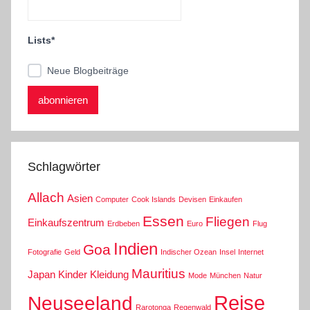
Lists*
Neue Blogbeiträge
Schlagwörter
Allach
Asien
Computer
Cook Islands
Devisen
Einkaufen
Essen
Fliegen
Einkaufszentrum
Erdbeben
Euro
Flug
Indien
Goa
Fotografie
Geld
Indischer Ozean
Insel
Internet
Mauritius
Japan
Kinder
Kleidung
Mode
München
Natur
Reise
Neuseeland
Rarotonga
Regenwald