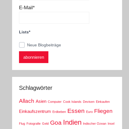
E-Mail*
Lists*
Neue Blogbeiträge
Schlagwörter
Allach
Asien
Computer
Cook Islands
Devisen
Einkaufen
Essen
Fliegen
Einkaufszentrum
Erdbeben
Euro
Indien
Goa
Flug
Fotografie
Geld
Indischer Ozean
Insel