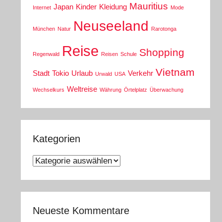
Mauritius
Japan
Kinder
Kleidung
Internet
Mode
Neuseeland
München
Natur
Rarotonga
Reise
Shopping
Regenwald
Reisen
Schule
Vietnam
Stadt
Tokio
Urlaub
Verkehr
Urwald
USA
Weltreise
Wechselkurs
Währung
Örtelplatz
Überwachung
Kategorien
Kategorien
Neueste Kommentare