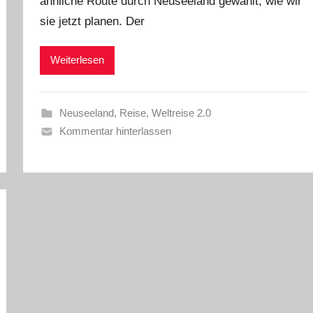
ähnliche Route durch Neuseeland gewählt, wie wir
sie jetzt planen. Der
Weiterlesen
Neuseeland
,
Reise
,
Weltreise 2.0
Kommentar hinterlassen