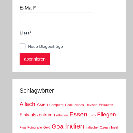
E-Mail*
Lists*
Neue Blogbeiträge
Schlagwörter
Allach
Asien
Computer
Cook Islands
Devisen
Einkaufen
Essen
Fliegen
Einkaufszentrum
Erdbeben
Euro
Indien
Goa
Flug
Fotografie
Geld
Indischer Ozean
Insel