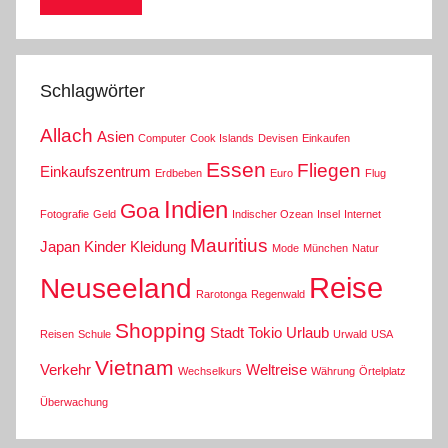
Schlagwörter
Allach
Asien
Computer
Cook Islands
Devisen
Einkaufen
Essen
Fliegen
Einkaufszentrum
Erdbeben
Euro
Flug
Indien
Goa
Fotografie
Geld
Indischer Ozean
Insel
Internet
Mauritius
Japan
Kinder
Kleidung
Mode
München
Natur
Reise
Neuseeland
Rarotonga
Regenwald
Shopping
Stadt
Tokio
Urlaub
Reisen
Schule
Urwald
USA
Vietnam
Verkehr
Weltreise
Wechselkurs
Währung
Örtelplatz
Überwachung