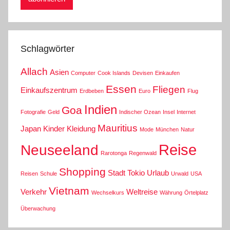
Schlagwörter
Allach
Asien
Computer
Cook Islands
Devisen
Einkaufen
Essen
Fliegen
Einkaufszentrum
Erdbeben
Euro
Flug
Indien
Goa
Fotografie
Geld
Indischer Ozean
Insel
Internet
Mauritius
Japan
Kinder
Kleidung
Mode
München
Natur
Reise
Neuseeland
Rarotonga
Regenwald
Shopping
Stadt
Tokio
Urlaub
Reisen
Schule
Urwald
USA
Vietnam
Verkehr
Weltreise
Wechselkurs
Währung
Örtelplatz
Überwachung