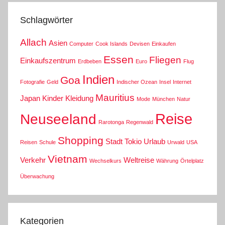
Schlagwörter
Allach
Asien
Computer
Cook Islands
Devisen
Einkaufen
Essen
Fliegen
Einkaufszentrum
Erdbeben
Euro
Flug
Indien
Goa
Fotografie
Geld
Indischer Ozean
Insel
Internet
Mauritius
Japan
Kinder
Kleidung
Mode
München
Natur
Reise
Neuseeland
Rarotonga
Regenwald
Shopping
Stadt
Tokio
Urlaub
Reisen
Schule
Urwald
USA
Vietnam
Verkehr
Weltreise
Wechselkurs
Währung
Örtelplatz
Überwachung
Kategorien