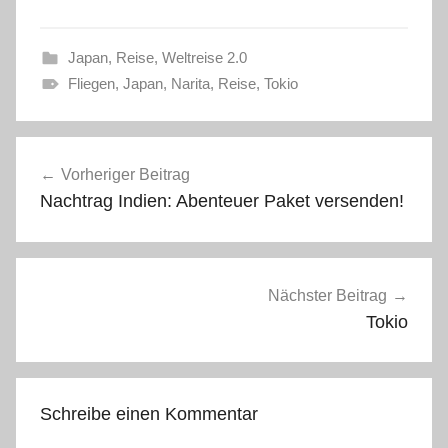
a
a
T
c
n
i
t
w
e
t
l
s
i
b
e
A
t
o
r
Japan
,
Reise
,
Weltreise 2.0
p
t
o
e
p
e
k
s
Fliegen
,
Japan
,
Narita
,
Reise
,
Tokio
r
t
)
Beitragsnavigation
Vorheriger Beitrag
Nachtrag Indien: Abenteuer Paket versenden!
Nächster Beitrag
Tokio
Schreibe einen Kommentar