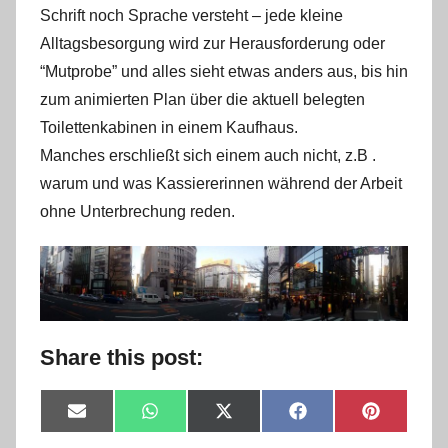
Schrift noch Sprache versteht – jede kleine
Alltagsbesorgung wird zur Herausforderung oder
“Mutprobe” und alles sieht etwas anders aus, bis hin
zum animierten Plan über die aktuell belegten
Toilettenkabinen in einem Kaufhaus.
Manches erschließt sich einem auch nicht, z.B .
warum und was Kassiererinnen während der Arbeit
ohne Unterbrechung reden.
Share this post:
Share
Share
Share
Share
Share
E
W
X
F
P
on
on
on
on
on
m
h
(
a
i