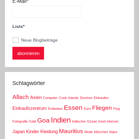
E-Mail*
Lists*
Neue Blogbeiträge
Schlagwörter
Allach
Asien
Computer
Cook Islands
Devisen
Einkaufen
Essen
Fliegen
Einkaufszentrum
Erdbeben
Euro
Flug
Indien
Goa
Fotografie
Geld
Indischer Ozean
Insel
Internet
Mauritius
Japan
Kinder
Kleidung
Mode
München
Natur