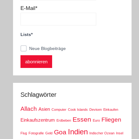
E-Mail*
Lists*
Neue Blogbeiträge
Schlagwörter
Allach
Asien
Computer
Cook Islands
Devisen
Einkaufen
Essen
Fliegen
Einkaufszentrum
Erdbeben
Euro
Indien
Goa
Flug
Fotografie
Geld
Indischer Ozean
Insel