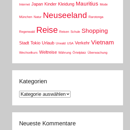
Mauritius
Japan
Kinder
Kleidung
Internet
Mode
Neuseeland
München
Natur
Rarotonga
Reise
Shopping
Regenwald
Reisen
Schule
Vietnam
Stadt
Tokio
Urlaub
Verkehr
Urwald
USA
Weltreise
Wechselkurs
Währung
Örtelplatz
Überwachung
Kategorien
Kategorien
Neueste Kommentare