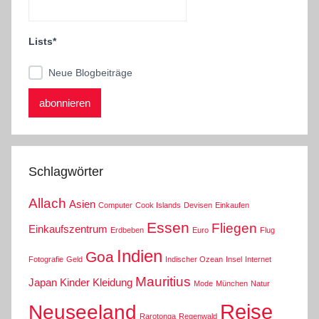
Lists*
Neue Blogbeiträge
Schlagwörter
Allach
Asien
Computer
Cook Islands
Devisen
Einkaufen
Essen
Fliegen
Einkaufszentrum
Erdbeben
Euro
Flug
Indien
Goa
Fotografie
Geld
Indischer Ozean
Insel
Internet
Mauritius
Japan
Kinder
Kleidung
Mode
München
Natur
Reise
Neuseeland
Rarotonga
Regenwald